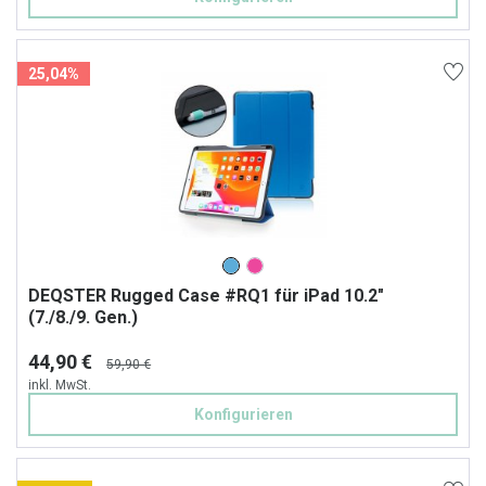
25,04%
DEQSTER Rugged Case #RQ1 für iPad 10.2"
(7./8./9. Gen.)
44,90 €
59,90 €
inkl. MwSt.
Konfigurieren