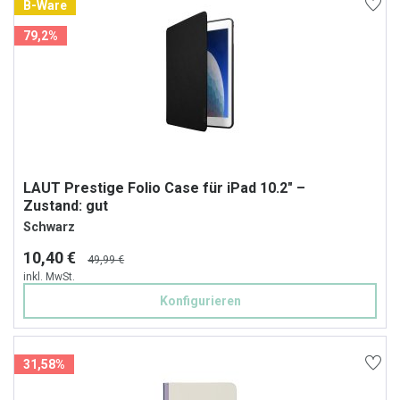
B-Ware
79,2%
LAUT Prestige Folio Case für iPad 10.2" –
Zustand: gut
Schwarz
10,40 €
49,99 €
inkl. MwSt.
Konfigurieren
31,58%