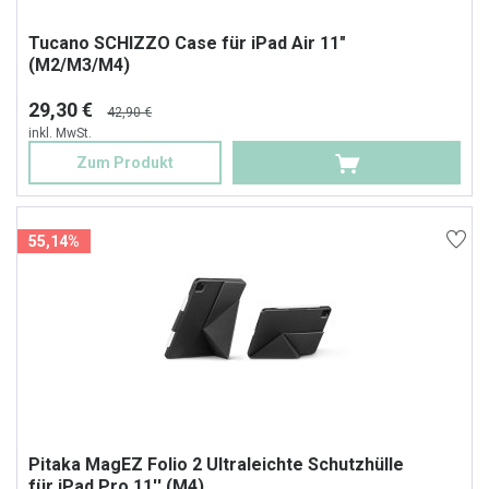
Tucano SCHIZZO Case für iPad Air 11"
(M2/M3/M4)
29,30 €
42,90 €
inkl. MwSt.
Zum Produkt
55,14%
Pitaka MagEZ Folio 2 Ultraleichte Schutzhülle
für iPad Pro 11'' (M4)