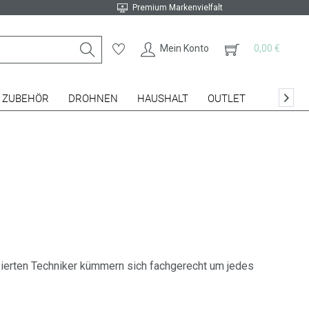
Premium Markenvielfalt
Mein Konto
0,00 €
ZUBEHÖR
DROHNEN
HAUSHALT
OUTLET

fizierten Techniker kümmern sich fachgerecht um jedes