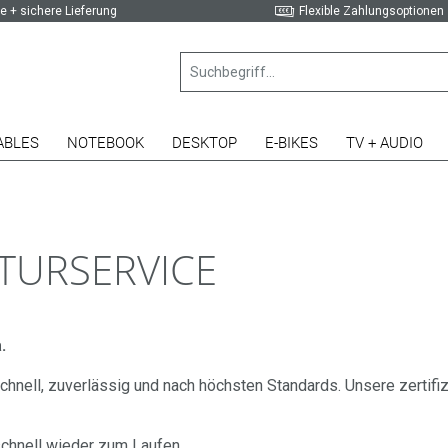
e + sichere Lieferung
Flexible Zahlungsoptionen
ABLES
NOTEBOOK
DESKTOP
E-BIKES
TV + AUDIO
ATURSERVICE
.
t schnell, zuverlässig und nach höchsten Standards. Unsere zerti
schnell wieder zum Laufen.