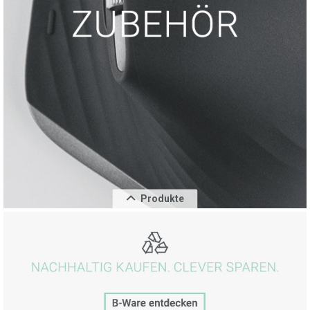
MSI Stealth 16 AI Studio A1VFG-039
2.569,00 €
inkl. MwSt.
Produkte
Schließen
62,25%