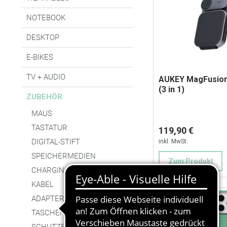
NOTEBOOK
DESKTOP
E-BIKES
TV + AUDIO
AUKEY MagFusion
(3 in 1)
ZUBEHÖR
MAUS
TASTATUR
119,90 €
DIGITAL-STIFT
inkl. MwSt.
SPEICHERMEDIEN
Zum Produkt
CHARGING
KABEL
ADAPTER
78,56%
TASCHEN + HÜLLEN