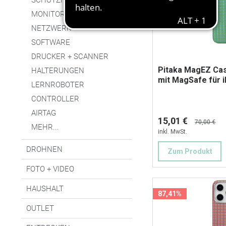
SCHUTZFOLIEN
MONITORE
NETZWERK
SOFTWARE
DRUCKER + SCANNER
Pitaka MagEZ Cas
HALTERUNGEN
mit MagSafe für 
LERNROBOTER
CONTROLLER
AIRTAG
15,01 €
70,00 €
MEHR...
inkl. MwSt.
DROHNEN
Zum Produkt
FOTO + VIDEO
HAUSHALT
87,41%
OUTLET