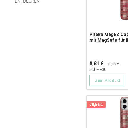
ENTDECKEN
Pitaka MagEZ Cas
mit MagSafe für 
8,81 €
70,00 €
inkl. MwSt.
Zum Produkt
78,56%