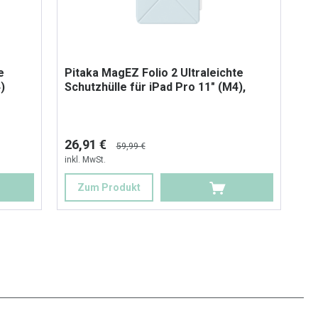
e
Pitaka MagEZ Folio 2 Ultraleichte
)
Schutzhülle für iPad Pro 11" (M4),
Hellblau
26,91 €
59,99 €
inkl. MwSt.
Zum Produkt