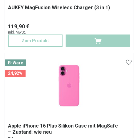
AUKEY MagFusion Wireless Charger (3 in 1)
119,90 €
inkl. MwSt.
Zum Produkt
B-Ware
24,92%
Apple iPhone 16 Plus Silikon Case mit MagSafe
– Zustand: wie neu