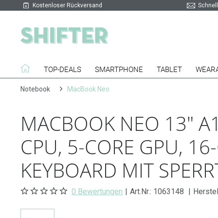
Kostenloser Rückversand
Schnell
TOP-DEALS
SMARTPHONE
TABLET
WEAR
Notebook
MacBook Neo
MACBOOK NEO 13" A18
CPU, 5-CORE GPU, 16
KEYBOARD MIT SPERRT
0 Bewertungen
|
Art.Nr.:
1063148
|
Herste