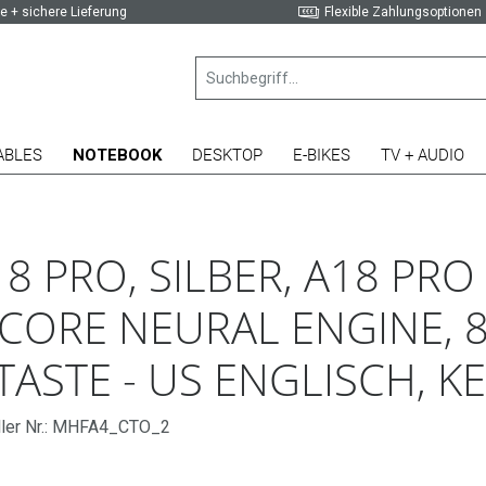
e + sichere Lieferung
Flexible Zahlungsoptionen
ABLES
NOTEBOOK
DESKTOP
E-BIKES
TV + AUDIO
 PRO, SILBER, A18 PRO 
-CORE NEURAL ENGINE, 
ASTE - US ENGLISCH, KE
ller Nr.: MHFA4_CTO_2