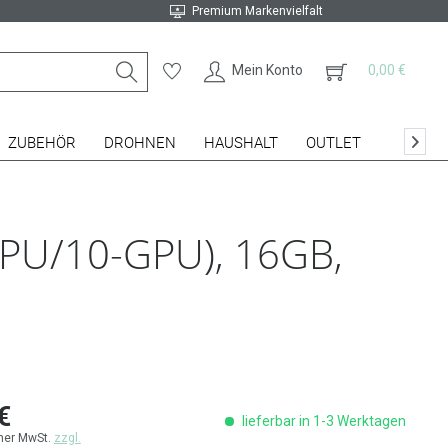
Premium Markenvielfalt
Mein Konto
0,00 €
ZUBEHÖR
DROHNEN
HAUSHALT
OUTLET

PU/10-GPU), 16GB,
€
lieferbar in 1-3 Werktagen
cher MwSt.
zzgl.