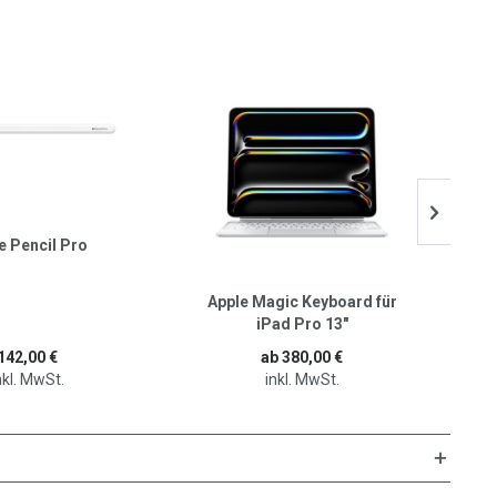
21,
e Pencil Pro
Apple Magic Keyboard für
Sma
iPad Pro 13"
142,00 €
ab 380,00 €
nkl. MwSt.
inkl. MwSt.