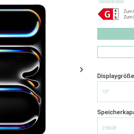
Versandkosten
Zum E
Zum E
Displaygröß
13"
Speicherkapa
256GB