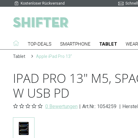
Kostenloser Rückversand
Schnell
TOP-DEALS
SMARTPHONE
TABLET
WEAR
Tablet
Apple iPad Pro 13"
IPAD PRO 13" M5, SP
W USB PD
0 Bewertungen
|
Art.Nr.:
1054259
|
Herste