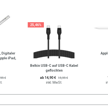
25,46%
 Digitaler
Appl
Apple iPad,
hluss
Belkin USB-C auf USB-C Kabel
geflochten
ab 14,90 €
,99 €
19,99 €
t.
inkl. MwSt.
i