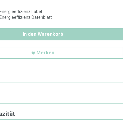
nergieeffizienz Label
nergieeffizienz Datenblatt
In den Warenkorb
Merken
e
zität