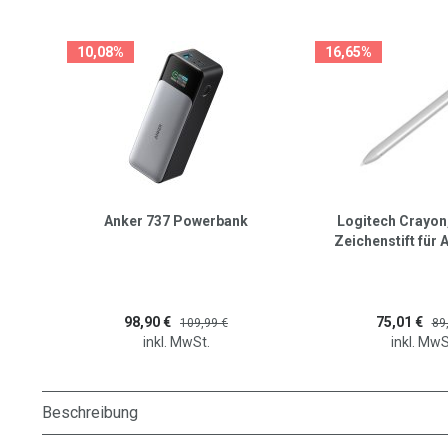
10,08%
16,65%
Anker 737 Powerbank
Logitech Crayon,
Zeichenstift für 
USB-C Ansc
98,90 €
75,01 €
109,99 €
89
inkl. MwSt.
inkl. MwS
Beschreibung