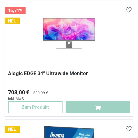
15,71%
NEU
Alogic EDGE 34" Ultrawide Monitor
708,00 €
839,99 €
inkl. MwSt.
Zum Produkt
NEU