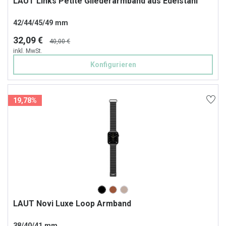
LAUT Links Petite Gliederarmband aus Edelstahl
42/44/45/49 mm
32,09 €
40,00 €
inkl. MwSt.
Konfigurieren
19,78%
LAUT Novi Luxe Loop Armband
38/40/41 mm