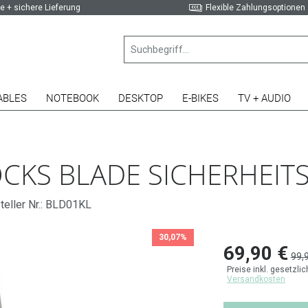
e + sichere Lieferung
Flexible Zahlungsoptionen
ABLES
NOTEBOOK
DESKTOP
E-BIKES
TV + AUDIO
KS BLADE SICHERHEIT
teller Nr.: BLD01KL
30,07%
69,90 €
99,
Preise inkl. gesetzli
Versandkosten