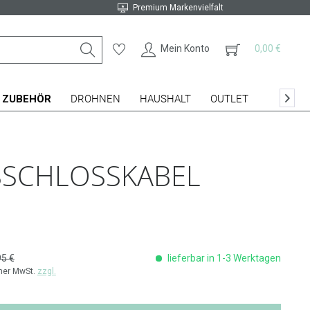
Premium Markenvielfalt
Mein Konto
0,00 €
ZUBEHÖR
DROHNEN
HAUSHALT
OUTLET

SSCHLOSSKABEL
95 €
lieferbar in 1-3 Werktagen
cher MwSt.
zzgl.