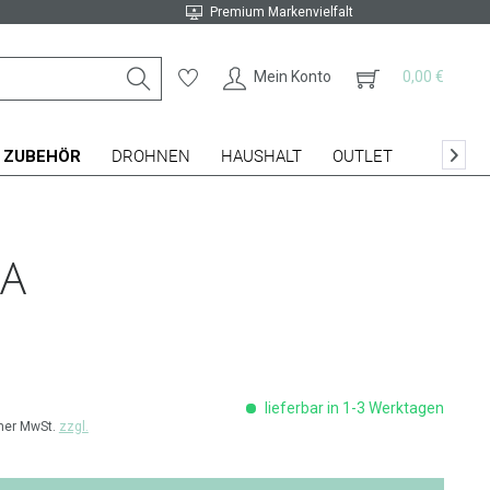
Premium Markenvielfalt
Mein Konto
0,00 €
ZUBEHÖR
DROHNEN
HAUSHALT
OUTLET

TA
lieferbar in 1-3 Werktagen
cher MwSt.
zzgl.