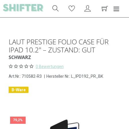
LAUT PRESTIGE FOLIO CASE FÜR
IPAD 10.2" – ZUSTAND: GUT
SCHWARZ
0 Bewertungen
Art.Nr.:
710582-R3
|
Hersteller Nr.: L_IPD192_PR_BK
B-Ware
79,2%