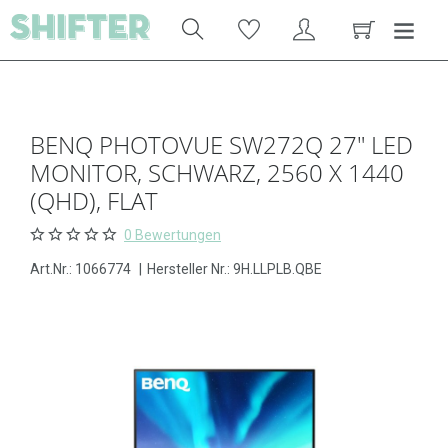
BENQ PHOTOVUE SW272Q 27" LED
MONITOR, SCHWARZ, 2560 X 1440
(QHD), FLAT
0 Bewertungen
Art.Nr.:
1066774
|
Hersteller Nr.: 9H.LLPLB.QBE