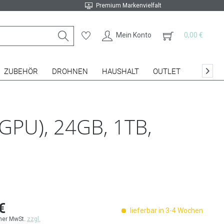
Premium Markenvielfalt
Mein Konto
0,00 €
ZUBEHÖR
DROHNEN
HAUSHALT
OUTLET

GPU), 24GB, 1TB,
€
lieferbar in 3-4 Wochen
cher MwSt.
zzgl.