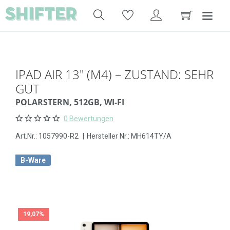
IPAD AIR 13" (M4) – ZUSTAND: SEHR
GUT
POLARSTERN, 512GB, WI-FI
0 Bewertungen
Art.Nr.:
1057990-R2
|
Hersteller Nr.: MH614TY/A
B-Ware
19,07%