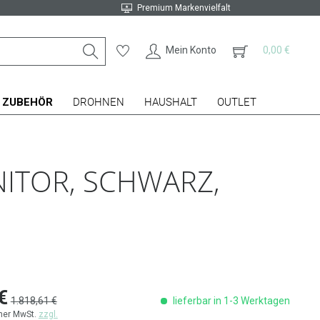
Premium Markenvielfalt
Mein Konto
0,00 €
ZUBEHÖR
DROHNEN
HAUSHALT
OUTLET
NITOR, SCHWARZ,
€
1.818,61 €
lieferbar in 1-3 Werktagen
cher MwSt.
zzgl.