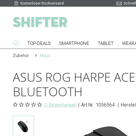
Kostenloser Rückversand
Schnell
TOP-DEALS
SMARTPHONE
TABLET
WEAR
Zubehör
Maus
ASUS ROG HARPE ACE
BLUETOOTH
0 Bewertungen
|
Art.Nr.:
1056564
|
Herste