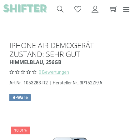
IPHONE AIR DEMOGERÄT –
ZUSTAND: SEHR GUT
HIMMELBLAU, 256GB
0 Bewertungen
Art.Nr.:
1053283-R2
|
Hersteller Nr.: 3P152ZF/A
B-Ware
10,01%