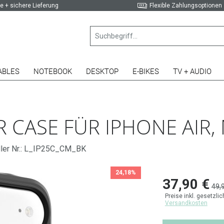
e + sichere Lieferung
Flexible Zahlungsoptionen
ABLES
NOTEBOOK
DESKTOP
E-BIKES
TV + AUDIO
 CASE FÜR IPHONE AIR,
ller Nr.: L_IP25C_CM_BK
24,18%
37,90 €
49,
Preise inkl. gesetzli
Versandkosten