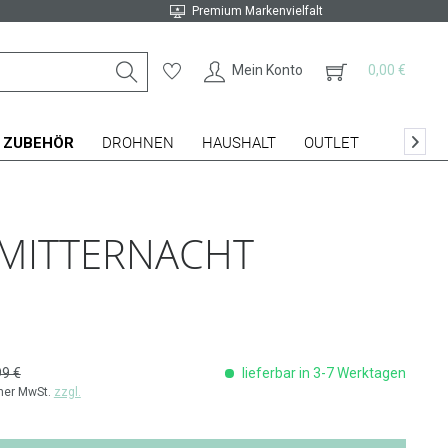
Premium Markenvielfalt
Mein Konto
0,00 €
ZUBEHÖR
DROHNEN
HAUSHALT
OUTLET

 MITTERNACHT
99 €
lieferbar in 3-7 Werktagen
cher MwSt.
zzgl.