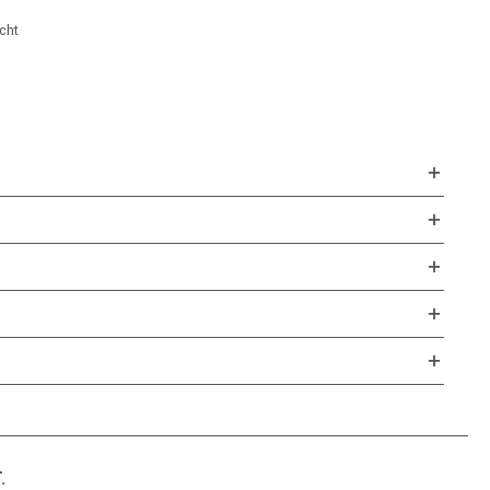
cht
.