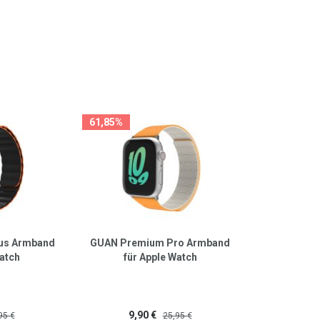
61,85%
us Armband
GUAN Premium Pro Armband
Watch
für Apple Watch
9,90 €
95 €
25,95 €