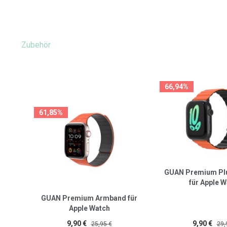
Zubehör
66,94%
61,85%
GUAN Premium Pl
für Apple 
GUAN Premium Armband für
Apple Watch
9,90 €
9,90 €
25,95 €
29,