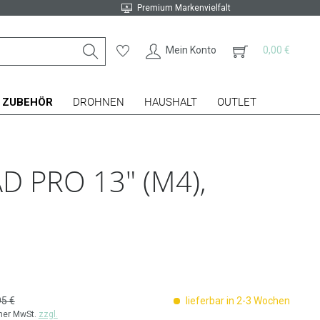
Premium Markenvielfalt
Mein Konto
0,00 €
ZUBEHÖR
DROHNEN
HAUSHALT
OUTLET
D PRO 13" (M4),
95 €
lieferbar in 2-3 Wochen
cher MwSt.
zzgl.