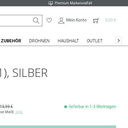
Premium Markenvielfalt
Mein Konto
0,00 €
ZUBEHÖR
DROHNEN
HAUSHALT
OUTLET

), SILBER
19,99 €
lieferbar in 1-3 Werktagen
cher MwSt.
zzgl.