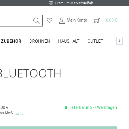
Premium Markenvielfalt
Mein Konto
0,00 €
ZUBEHÖR
DROHNEN
HAUSHALT
OUTLET

, BLUETOOTH
,00 €
lieferbar in 3-7 Werktagen
cher MwSt.
zzgl.