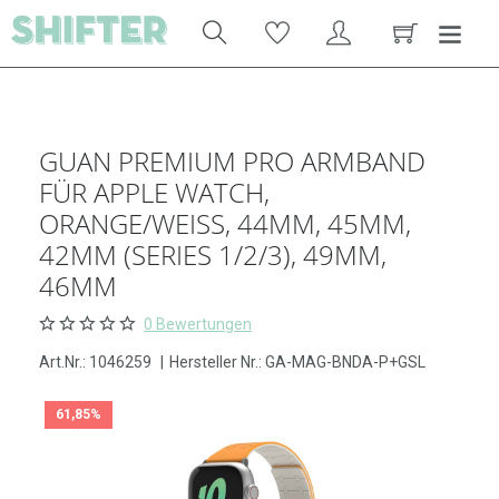
GUAN PREMIUM PRO ARMBAND
FÜR APPLE WATCH,
ORANGE/WEISS, 44MM, 45MM, 4
2MM (SERIES 1/2/3), 49MM, 4
6MM
0 Bewertungen
Art.Nr.:
1046259
|
Hersteller Nr.: GA-MAG-BNDA-P+GSL
61,85%