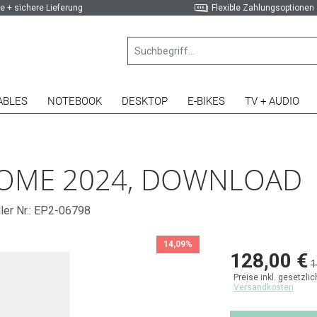
e + sichere Lieferung
Flexible Zahlungsoptionen
ABLES
NOTEBOOK
DESKTOP
E-BIKES
TV + AUDIO
HOME 2024, DOWNLOAD
ler Nr.: EP2-06798
14,09%
128,00 €
1
Preise inkl. gesetzli
Versandkosten