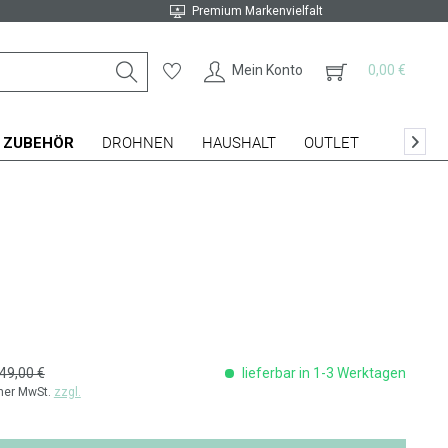
Premium Markenvielfalt
Mein Konto
0,00 €
ZUBEHÖR
DROHNEN
HAUSHALT
OUTLET

49,00 €
lieferbar in 1-3 Werktagen
cher MwSt.
zzgl.