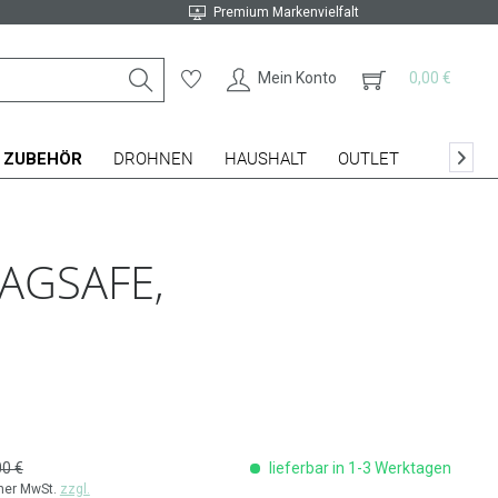
Premium Markenvielfalt
Mein Konto
0,00 €
ZUBEHÖR
DROHNEN
HAUSHALT
OUTLET

AGSAFE,
00 €
lieferbar in 1-3 Werktagen
cher MwSt.
zzgl.