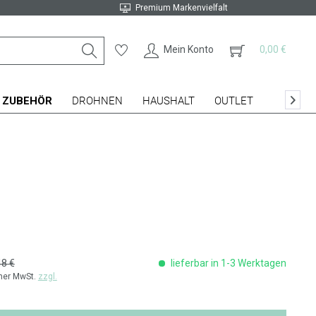
Premium Markenvielfalt
Mein Konto
0,00 €
ZUBEHÖR
DROHNEN
HAUSHALT
OUTLET

48 €
lieferbar in 1-3 Werktagen
cher MwSt.
zzgl.