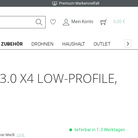
Premium Markenvielfalt
Mein Konto
0,00 €
ZUBEHÖR
DROHNEN
HAUSHALT
OUTLET

3.0 X4 LOW-PROFILE,
lieferbar in 1-3 Werktagen
cher MwSt.
zzgl.