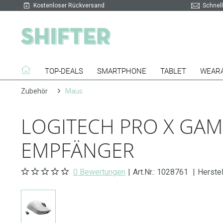
Kostenloser Rückversand
Schnell
TOP-DEALS
SMARTPHONE
TABLET
WEAR
Zubehör
Maus
LOGITECH PRO X GAMI
MPFÄNGER
0 Bewertungen
|
Art.Nr.:
1028761
|
Herstel