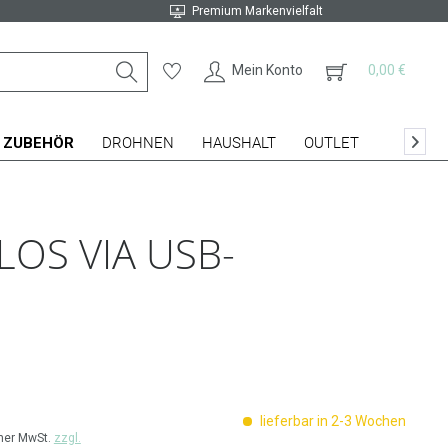
Premium Markenvielfalt
Mein Konto
0,00 €
ZUBEHÖR
DROHNEN
HAUSHALT
OUTLET

OS VIA USB-E
lieferbar in 2-3 Wochen
cher MwSt.
zzgl.