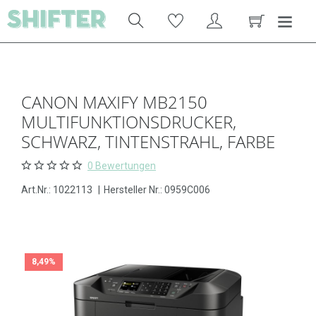
CANON MAXIFY MB2150
MULTIFUNKTIONSDRUCKER,
SCHWARZ, TINTENSTRAHL, FARBE
0 Bewertungen
Art.Nr.:
1022113
|
Hersteller Nr.: 0959C006
8,49%