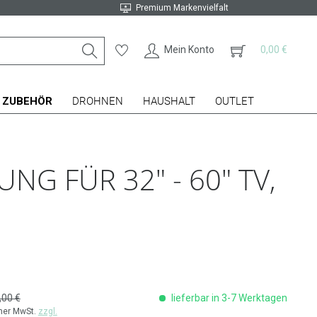
Premium Markenvielfalt
Mein Konto
0,00 €
ZUBEHÖR
DROHNEN
HAUSHALT
OUTLET
 FÜR 32" - 60" TV,
,00 €
lieferbar in 3-7 Werktagen
cher MwSt.
zzgl.