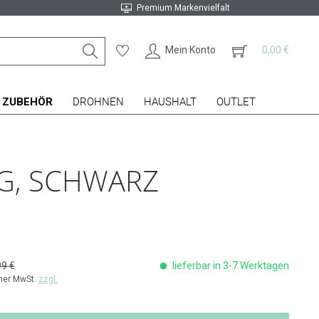
Premium Markenvielfalt
Mein Konto
0,00 €
ZUBEHÖR
DROHNEN
HAUSHALT
OUTLET
G, SCHWARZ
99 €
lieferbar in 3-7 Werktagen
cher MwSt.
zzgl.