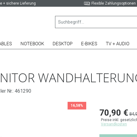
e + sichere Lieferung
Flexible Zahlungsoptionen
ABLES
NOTEBOOK
DESKTOP
E-BIKES
TV + AUDIO
ONITOR WANDHALTERUN
ler Nr.: 461290
16,58%
70,90 €
84,
Preise inkl. gesetzli
Versandkosten