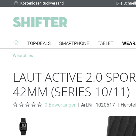
Kostenloser Rückversand
Schnell
TOP-DEALS
SMARTPHONE
TABLET
WEAR
Wearables
LAUT ACTIVE 2.0 SP
42MM (SERIES 10/11)
0 Bewertungen
|
Art.Nr.:
1020517
|
Herste