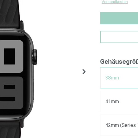
Versandkosten
Gehäusegrö
38mm
41mm
42mm (Series 