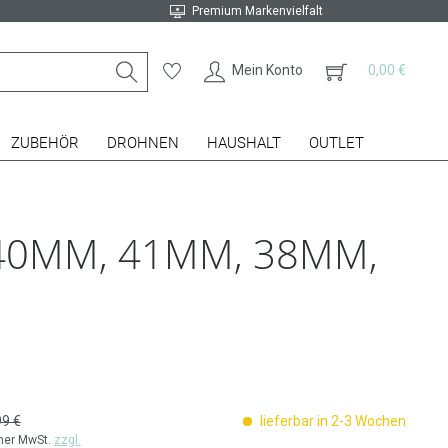
Premium Markenvielfalt
Mein Konto
0,00 €
ZUBEHÖR
DROHNEN
HAUSHALT
OUTLET
 40MM, 41MM, 38MM,
99 €
lieferbar in 2-3 Wochen
cher MwSt.
zzgl.