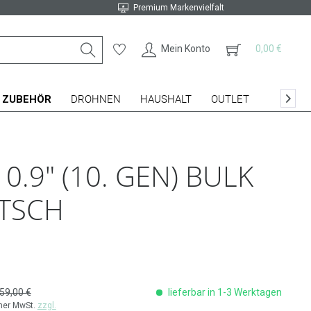
Premium Markenvielfalt
Mein Konto
0,00 €
ZUBEHÖR
DROHNEN
HAUSHALT
OUTLET

.9" (10. GEN) BULK
UTSCH
59,00 €
lieferbar in 1-3 Werktagen
cher MwSt.
zzgl.