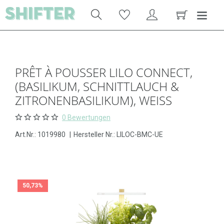
PRÊT À POUSSER LILO CONNECT,
(BASILIKUM, SCHNITTLAUCH &
ZITRONENBASILIKUM), WEISS
0 Bewertungen
Art.Nr.:
1019980
|
Hersteller Nr.: LILOC-BMC-UE
50,73%