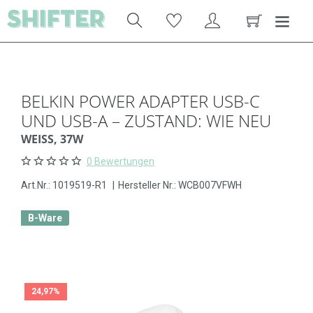
BELKIN POWER ADAPTER USB-C
UND USB-A – ZUSTAND: WIE NEU
WEISS, 37W
0 Bewertungen
Art.Nr.:
1019519-R1
|
Hersteller Nr.: WCB007VFWH
B-Ware
24,97%