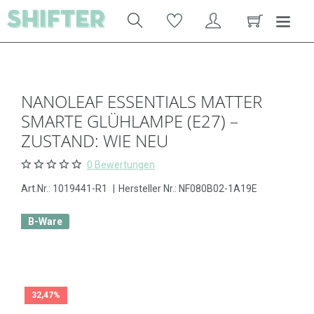
NANOLEAF ESSENTIALS MATTER
SMARTE GLÜHLAMPE (E27) –
ZUSTAND: WIE NEU
0 Bewertungen
Art.Nr.:
1019441-R1
|
Hersteller Nr.: NF080B02-1A19E
B-Ware
32,47%