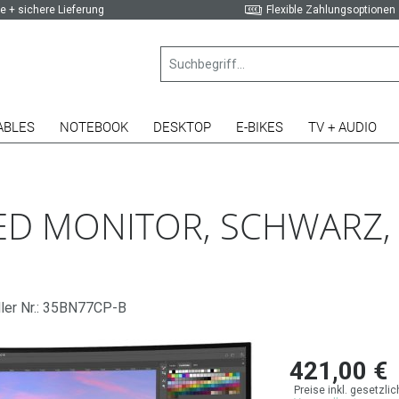
e + sichere Lieferung
Flexible Zahlungsoptionen
ABLES
NOTEBOOK
DESKTOP
E-BIKES
TV + AUDIO
ED MONITOR, SCHWARZ, 
ller Nr.: 35BN77CP-B
421,00 €
Preise inkl. gesetzli