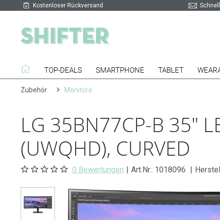
Kostenloser Rückversand
Schnell
TOP-DEALS
SMARTPHONE
TABLET
WEAR
Zubehör
Monitore
LG 35BN77CP-B 35" L
(UWQHD), CURVED
0 Bewertungen
|
Art.Nr.:
1018096
|
Herste