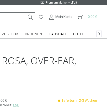
Premium Markenvielfalt
Mein Konto
0,00 €
ZUBEHÖR
DROHNEN
HAUSHALT
OUTLET

 ROSA, OVER-EAR,
,00 €
lieferbar in 2-3 Wochen
cher MwSt.
zzgl.