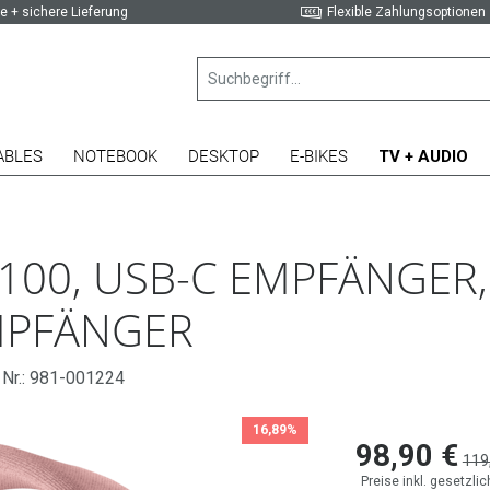
e + sichere Lieferung
Flexible Zahlungsoptionen
ABLES
NOTEBOOK
DESKTOP
E-BIKES
TV + AUDIO
100, USB-C EMPFÄNGER,
MPFÄNGER
 Nr.: 981-001224
16,89%
98,90 €
119
Preise inkl. gesetzli