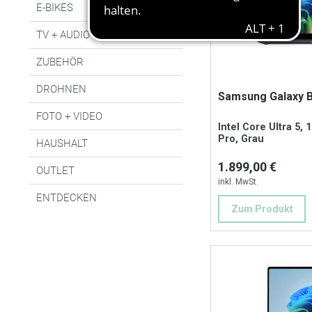
E-BIKES
TV + AUDIO
ZUBEHÖR
DROHNEN
Samsung Galaxy B
FOTO + VIDEO
Intel Core Ultra 5, 
Pro, Grau
HAUSHALT
1.899,00 €
OUTLET
inkl. MwSt.
ENTDECKEN
Zum Produkt