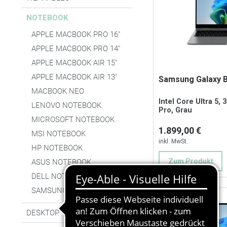
NOTEBOOK
APPLE MACBOOK PRO 16"
APPLE MACBOOK PRO 14"
APPLE MACBOOK AIR 15"
APPLE MACBOOK AIR 13"
Samsung Galaxy B
MACBOOK NEO
Intel Core Ultra 5, 
LENOVO NOTEBOOK
Pro, Grau
MICROSOFT NOTEBOOK
1.899,00 €
MSI NOTEBOOK
inkl. MwSt.
HP NOTEBOOK
Zum Produkt
ASUS NOTEBOOK
DELL NOTEBOOK
SAMSUNG NOTEBOOK
DESKTOP