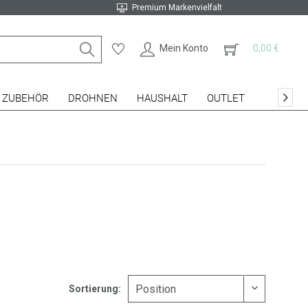
Premium Markenvielfalt
Mein Konto
0,00 €
ZUBEHÖR
DROHNEN
HAUSHALT
OUTLET

Sortierung: