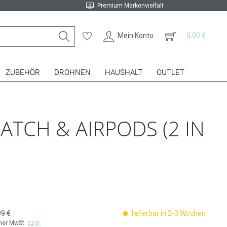
Premium Markenvielfalt
Mein Konto
0,00 €
ZUBEHÖR
DROHNEN
HAUSHALT
OUTLET
TCH & AIRPODS (2 IN
99 €
lieferbar in 2-3 Wochen
cher MwSt.
zzgl.