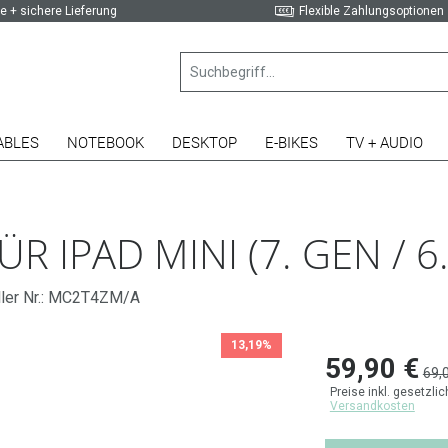
e + sichere Lieferung
Flexible Zahlungsoptionen
ABLES
NOTEBOOK
DESKTOP
E-BIKES
TV + AUDIO
R IPAD MINI (7. GEN / 6
ller Nr.: MC2T4ZM/A
13,19%
59,90 €
69,
Preise inkl. gesetzli
Versandkosten