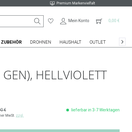
Premium Markenvielfalt
Mein Konto
0,00 €
ZUBEHÖR
DROHNEN
HAUSHALT
OUTLET

. GEN), HELLVIOLETT
00 €
lieferbar in 3-7 Werktagen
cher MwSt.
zzgl.