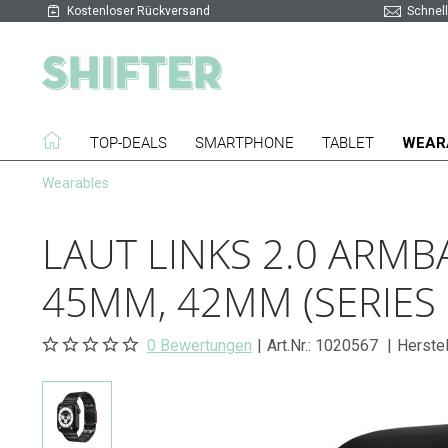
Kostenloser Rückversand
Schnell
TOP-DEALS
SMARTPHONE
TABLET
WEAR
Wearables
LAUT LINKS 2.0 ARM
45MM, 42MM (SERIES 
0 Bewertungen
|
Art.Nr.:
1020567
|
Herste