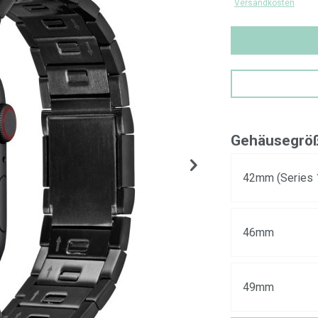
Versandkosten
Gehäusegrö
42mm (Series 
46mm
49mm