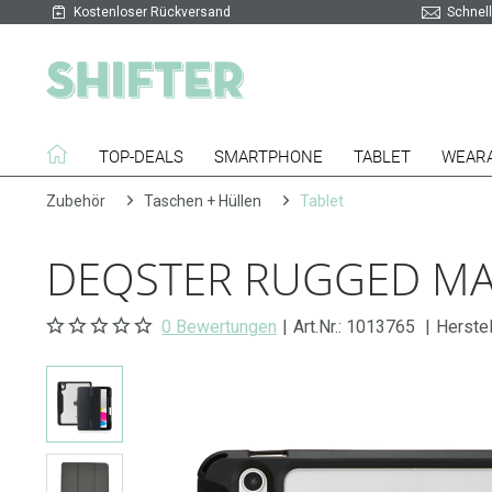
Kostenloser Rückversand
Schnell
TOP-DEALS
SMARTPHONE
TABLET
WEAR
Zubehör
Taschen + Hüllen
Tablet
DEQSTER RUGGED MAX 
0 Bewertungen
|
Art.Nr.:
1013765
|
Herstel