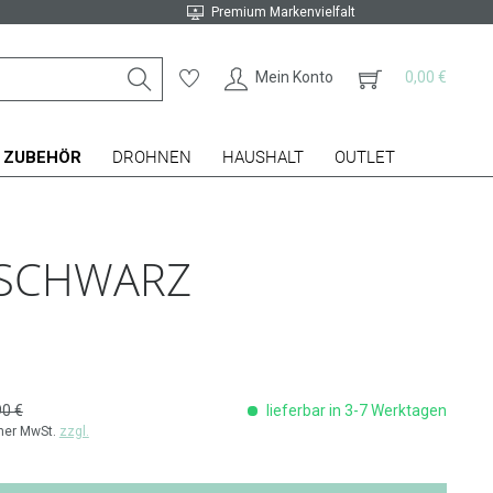
Premium Markenvielfalt
Mein Konto
0,00 €
ZUBEHÖR
DROHNEN
HAUSHALT
OUTLET
, SCHWARZ
90 €
lieferbar in 3-7 Werktagen
cher MwSt.
zzgl.