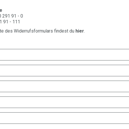
e
0 291 91 - 0
1 91 - 111
te des Widerrufsformulars findest du
hier
.