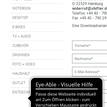
D-22529 Hamburg
NOTEBOOK
widerruf@shifter.d
Telefon: +49 40 - 79
DESKTOP
Fax: +49 40 - 790 29
Eine Downloadvarian
E-BIKES
TV + AUDIO
ZUBEHÖR
DROHNEN
FOTO + VIDEO
HAUSHALT
OUTLET
ENTDECKEN