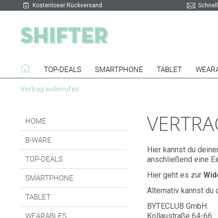
Kostenloser Rückversand
Schnell
TOP-DEALS
SMARTPHONE
TABLET
WEAR
Vertrag widerrufen
VERTRA
HOME
B-WARE
Hier kannst du deinen
TOP-DEALS
anschließend eine Ei
Hier geht es zur
Wid
SMARTPHONE
Alternativ kannst du 
TABLET
BYTECLUB GmbH
Kollaustraße 64-66
WEARABLES