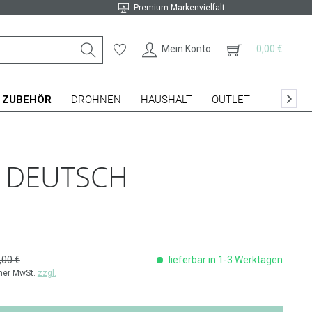
Premium Markenvielfalt
Mein Konto
0,00 €
ZUBEHÖR
DROHNEN
HAUSHALT
OUTLET

, DEUTSCH
,00 €
lieferbar in 1-3 Werktagen
cher MwSt.
zzgl.