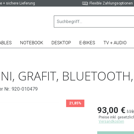
e + sichere Lieferung
Flexible Zahlungsoptionen
ABLES
NOTEBOOK
DESKTOP
E-BIKES
TV + AUDIO
NI, GRAFIT, BLUETOOTH
er Nr.: 920-010479
21,85%
93,00 €
119
Preise inkl. gesetzli
Versandkosten