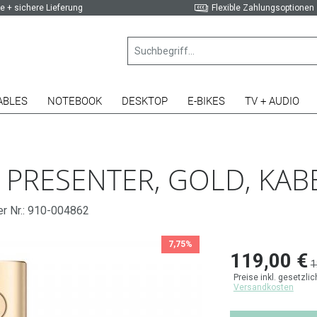
e + sichere Lieferung
Flexible Zahlungsoptionen
ABLES
NOTEBOOK
DESKTOP
E-BIKES
TV + AUDIO
 PRESENTER, GOLD, KAB
er Nr.: 910-004862
7,75%
119,00 €
1
Preise inkl. gesetzli
Versandkosten