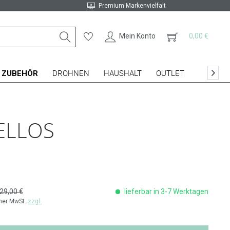
Premium Markenvielfalt
Mein Konto
0,00 €
ZUBEHÖR
DROHNEN
HAUSHALT
OUTLET

ELLOS
29,00 €
lieferbar in 3-7 Werktagen
cher MwSt.
zzgl.