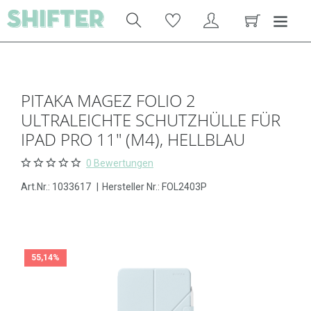
PITAKA MAGEZ FOLIO 2
ULTRALEICHTE SCHUTZHÜLLE FÜR
IPAD PRO 11" (M4), HELLBLAU
0 Bewertungen
Art.Nr.:
1033617
|
Hersteller Nr.: FOL2403P
55,14%